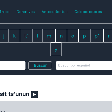
Inicio
Donativos
Antecedentes
Colaboradores
j
k
k'
l
m
n
o
p
p'
r
y
Buscar
 sit ts'unun
ivo