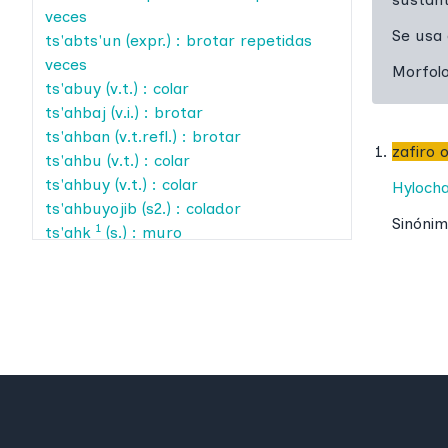
veces
Se usa
ts'abts'un
(expr.) : brotar repetidas
veces
Morfol
ts'abuy
(v.t.) : colar
ts'ahbaj
(v.i.) : brotar
ts'ahban
(v.t.refl.) : brotar
zafiro 
ts'ahbu
(v.t.) : colar
ts'ahbuy
(v.t.) : colar
Hylocha
ts'ahbuyojib
(s2.) : colador
Sinónim
1
ts'ahk
(s.) : muro
2
ts'ahk
(c.n.) : pedazos unidos
ts'ahku
(v.t.) : hacer muro (piedra)
ts'ahkuy
(v.t.) : hacer muro (piedra)
ts'ahl
(c.n.) : tercio
ts'ahm
(c.n.) : acto de remojar
ts'ahmaj
(v.i.) : hundirse
ts'ahmate'
(s2.) : taburete
ts'ahp
(c.n.) : acto de insertar
1