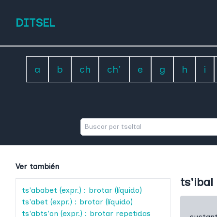
DITSEL
a
b
ch
ch'
e
g
h
i
Ver también
ts'ibal
ts'ababet
(expr.) : brotar (líquido)
ts'abet
(expr.) : brotar (líquido)
ts'abts'on
(expr.) : brotar repetidas
sustant