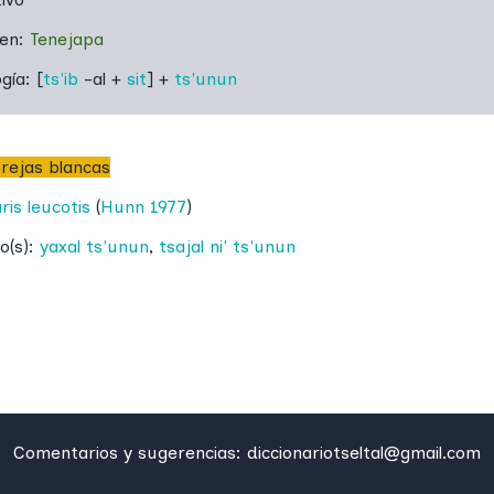
 en:
Tenejapa
ogía:
[
ts'ib
-al +
sit
] +
ts'unun
orejas blancas
ris leucotis
(
Hunn 1977
)
o(s):
yaxal ts'unun
,
tsajal ni' ts'unun
Comentarios y sugerencias:
diccionariotseltal@gmail.com