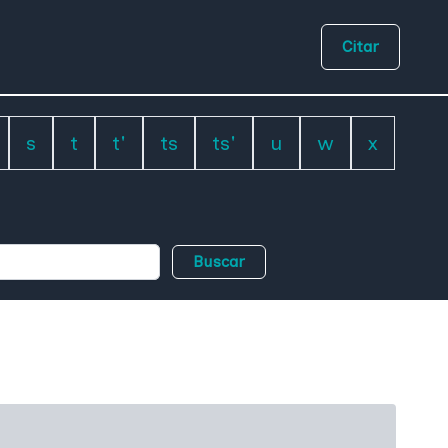
Citar
s
t
t'
ts
ts'
u
w
x
Buscar