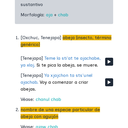
sustantivo
Morfología:
aja
+
chab
[
Oxchuc
,
Tenejapa
]
abeja (insecto, término
genérico)
[
Tenejapa
]
Teme la sti'at te ajachabe,
ya xlaj.
Si te pica la abeja, se muere.
[
Tenejapa
]
Ya xjajchon ta sts'unel
ajachab.
Voy a comenzar a criar
abejas.
Véase:
chanul chab
nombre de una especie particular de
abeja con aguijón
Véase:
ajaw chab