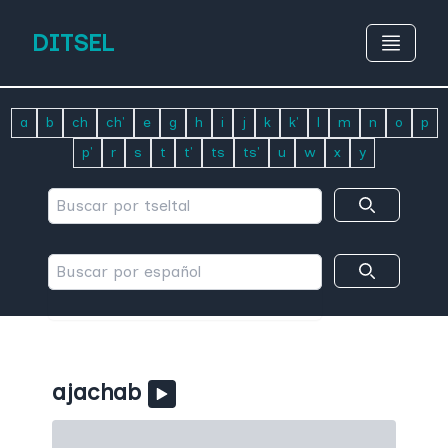
DITSEL
a
b
ch
ch'
e
g
h
i
j
k
k'
l
m
n
o
p
p'
r
s
t
t'
ts
ts'
u
w
x
y
ajachab