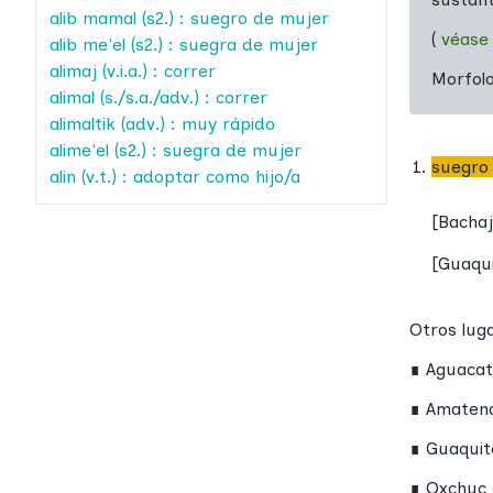
alib mamal
(s2.) : suegro de mujer
(
véase
alib me'el
(s2.) : suegra de mujer
alimaj
(v.i.a.) : correr
Morfol
alimal
(s./s.a./adv.) : correr
alimaltik
(adv.) : muy rápido
alime'el
(s2.) : suegra de mujer
suegro
alin
(v.t.) : adoptar como hijo/a
[
Bacha
[
Guaqu
Otros lug
∎
Aguaca
∎
Amaten
∎
Guaquit
∎
Oxchuc