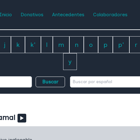
Inicio
Donativos
Antecedentes
Colaboradores
j
k
k'
l
m
n
o
p
p'
r
y
Buscar
amal
ivo inalienable