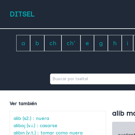
DITSEL
a
b
ch
ch'
e
g
h
i
Ver también
alib m
alib
(s2.) : nuera
alibaj
(v.i.) : casarse
alibin
(v.t.) : tomar como nuera
sustant