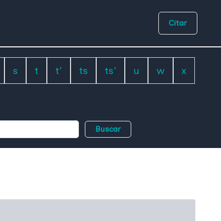
Citar
s
t
t'
ts
ts'
u
w
x
Buscar