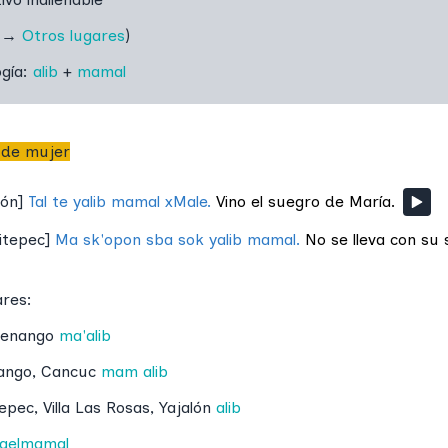
→
Otros lugares
)
ogía:
alib
+
mamal
 de mujer
jón
]
Tal te yalib mamal xMale.
Vino el suegro de María.
itepec
]
Ma sk'opon sba sok yalib mamal.
No se lleva con su 
ares:
tenango
ma'alib
ango
,
Cancuc
mam alib
epec
,
Villa Las Rosas
,
Yajalón
alib
aelmamal