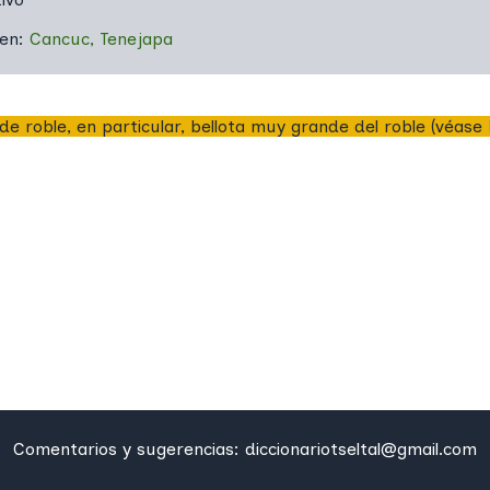
 en:
Cancuc
,
Tenejapa
 de roble, en particular, bellota muy grande del roble (véase
Comentarios y sugerencias:
diccionariotseltal@gmail.com