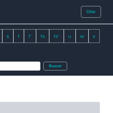
Citar
s
t
t'
ts
ts'
u
w
x
Buscar