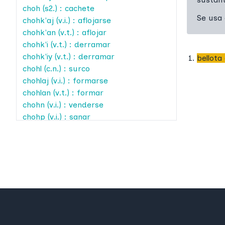
choh
(s2.) : cachete
Se usa
chohk'aj
(v.i.) : aflojarse
chohk'an
(v.t.) : aflojar
chohk'i
(v.t.) : derramar
chohk'iy
(v.t.) : derramar
bellota
chohl
(c.n.) : surco
chohlaj
(v.i.) : formarse
chohlan
(v.t.) : formar
chohn
(v.i.) : venderse
chohp
(v.i.) : sanar
chohptay
(v.t.) : curarse con
chohptes
(v.t.) : curar
choht
(c.n.) : muebles (cuadrúpedos)
chohtaj
(v.i.) : sentarse
chohtajib
(s2.) : silla
chohtan
(v.t.) : sentar
chohy
(v.i.) : aflojarse
chohyaj
(v.i.) : aflojarse