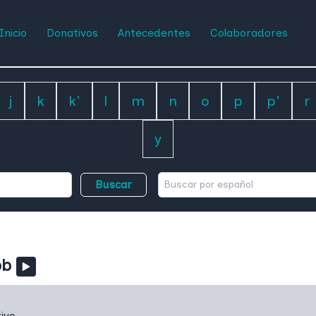
Inicio
Donativos
Antecedentes
Colaboradores
j
k
k'
l
m
n
o
p
p'
r
y
Buscar
ob
ivo