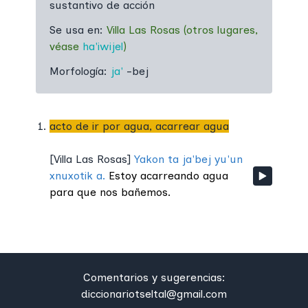
sustantivo de acción
Se usa en:
Villa Las Rosas
(otros lugares,
véase
ha'iwijel
)
Morfología:
ja'
-bej
acto de ir por agua, acarrear agua
[
Villa Las Rosas
]
Yakon ta ja'bej yu'un
xnuxotik a.
Estoy acarreando agua
para que nos bañemos.
Comentarios y sugerencias:
diccionariotseltal@gmail.com