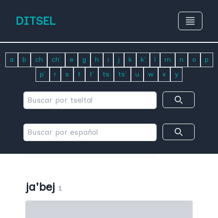
DITSEL
a
b
ch
ch'
e
g
h
i
j
k
k'
l
m
n
o
p
p'
r
s
t
t'
ts
ts'
u
w
x
y
ja'bej
1