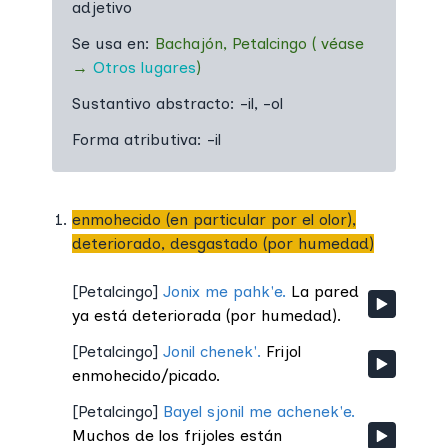
adjetivo
Se usa en:
Bachajón
,
Petalcingo
(
véase
→
Otros lugares
)
Sustantivo abstracto:
-il, -ol
Forma atributiva:
-il
enmohecido (en particular por el olor),
deteriorado, desgastado (por humedad)
[
Petalcingo
]
Jonix me pahk'e.
La pared
ya está deteriorada (por humedad).
[
Petalcingo
]
Jonil chenek'.
Frijol
enmohecido/picado.
[
Petalcingo
]
Bayel sjonil me achenek'e.
Muchos de los frijoles están