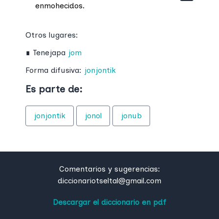
enmohecidos.
Otros lugares:
∎
Tenejapa
jom
Forma difusiva:
jonjontik
Es parte de:
jonjontik
jonol
jonub
Comentarios y sugerencias:
diccionariotseltal@gmail.com
Descargar el diccionario en pdf