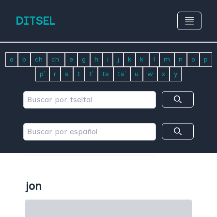
DITSEL
a
b
ch
ch'
e
g
h
i
j
k
k'
l
m
n
o
p
p'
r
s
t
t'
ts
ts'
u
w
x
y
jon