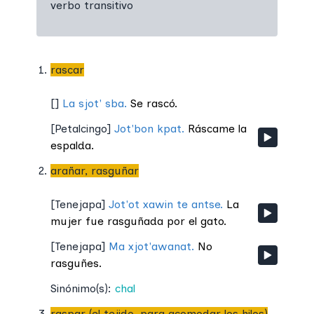
verbo transitivo
rascar
[
]
La sjot' sba.
Se rascó.
[
Petalcingo
]
Jot'bon kpat.
Ráscame la
espalda.
arañar, rasguñar
[
Tenejapa
]
Jot'ot xawin te antse.
La
mujer fue rasguñada por el gato.
[
Tenejapa
]
Ma xjot'awanat.
No
rasguñes.
Sinónimo(s):
chal
raspar (el tejido, para acomodar los hilos)