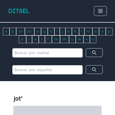
DITSEL
a
b
ch
ch'
e
g
h
i
j
k
k'
l
m
n
o
p
p'
r
s
t
t'
ts
ts'
u
w
x
y
jot'