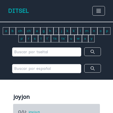
DITSEL
a
b
ch
ch'
e
g
h
i
j
k
k'
l
m
n
o
p
p'
r
s
t
t'
ts
ts'
u
w
x
y
joyjon
O/U:
joyjun