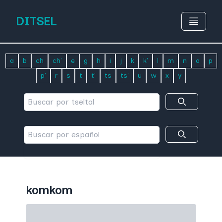
DITSEL
a
b
ch
ch'
e
g
h
i
j
k
k'
l
m
n
o
p
p'
r
s
t
t'
ts
ts'
u
w
x
y
komkom