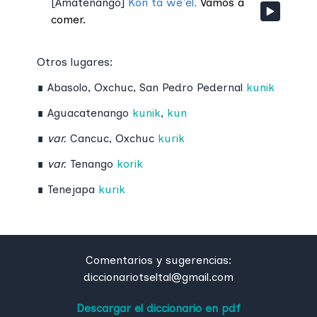
[
Amatenango
]
Kon ta we'el.
Vamos a
comer.
Otros lugares:
∎
Abasolo
,
Oxchuc
,
San Pedro Pedernal
kunik
∎
Aguacatenango
kunik
,
kun
∎
var.
Cancuc
,
Oxchuc
kurik
∎
var.
Tenango
korik
∎
Tenejapa
kurik
Comentarios y sugerencias:
diccionariotseltal@gmail.com
Descargar el diccionario en pdf