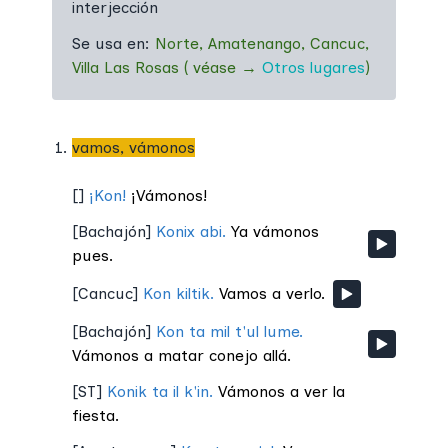
interjección
Se usa en:
Norte
,
Amatenango
,
Cancuc
,
Villa Las Rosas
(
véase
→
Otros lugares
)
vamos, vámonos
[
]
¡Kon!
¡Vámonos!
[
Bachajón
]
Konix abi.
Ya vámonos
pues.
[
Cancuc
]
Kon kiltik.
Vamos a verlo.
[
Bachajón
]
Kon ta mil t'ul lume.
Vámonos a matar conejo allá.
[
ST
]
Konik ta il k'in.
Vámonos a ver la
fiesta.