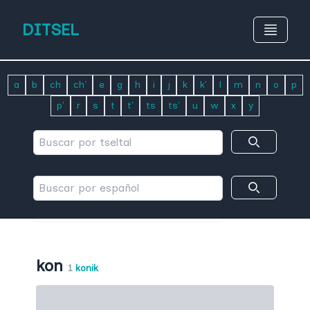
DITSEL
a
b
ch
ch'
e
g
h
i
j
k
k'
l
m
n
o
p
p'
r
s
t
t'
ts
ts'
u
w
x
y
kon
1
konik