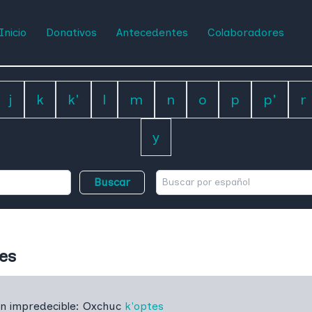
Inicio
Donativos
Antecedentes
Colaboradores
j
k
k'
l
m
n
o
p
p'
r
y
Buscar
tes
ón impredecible:
Oxchuc
k'optes