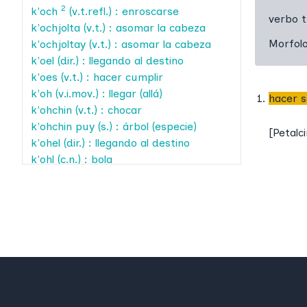
2
k'och
(v.t.refl.) : enroscarse
verbo t
k'ochjolta
(v.t.) : asomar la cabeza
Morfol
k'ochjoltay
(v.t.) : asomar la cabeza
k'oel
(dir.) : llegando al destino
k'oes
(v.t.) : hacer cumplir
k'oh
(v.i.mov.) : llegar (allá)
hacer 
k'ohchin
(v.t.) : chocar
k'ohchin puy
(s.) : árbol (especie)
[
Petalc
k'ohel
(dir.) : llegando al destino
k'ohl
(c.n.) : bola
k'ohlaj
(v.i.) : hacerse en bola
k'ohlan
(v.t.) : hacer en bola
k'ohloch
(s.) : orejas de Judas
k'ohlom
(s.) : gallina ciega
k'ohlots
(s.) : pájaro (especie)
k'oht
(v.i.mov.) : llegar (allá)
k'ohtes
(v.t.) : hacer cumplir
k'oht ta lok'el
(fr.pred.) : presentarse