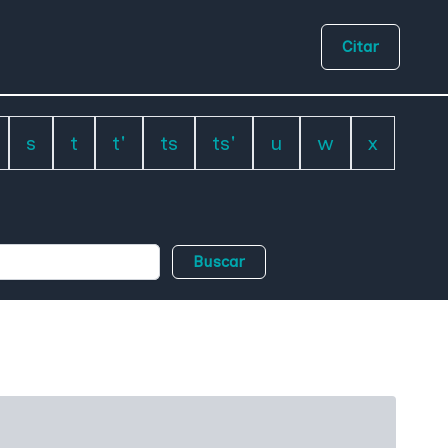
Citar
s
t
t'
ts
ts'
u
w
x
Buscar