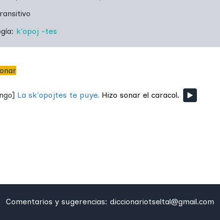
ransitivo
ogía:
k'opoj
-tes
sonar
ingo
]
La sk'opojtes te puye.
Hizo sonar el caracol.
Comentarios y sugerencias:
diccionariotseltal@gmail.com