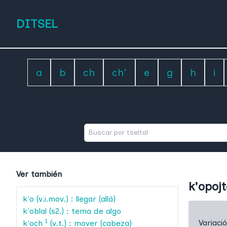
DITSEL
a
b
ch
ch'
e
g
h
i
Ver también
k'opoj
k'o
(v.i.mov.) : llegar (allá)
k'oblal
(s2.) : tema de algo
1
Variaci
k'och
(v.t.) : mover (cabeza)