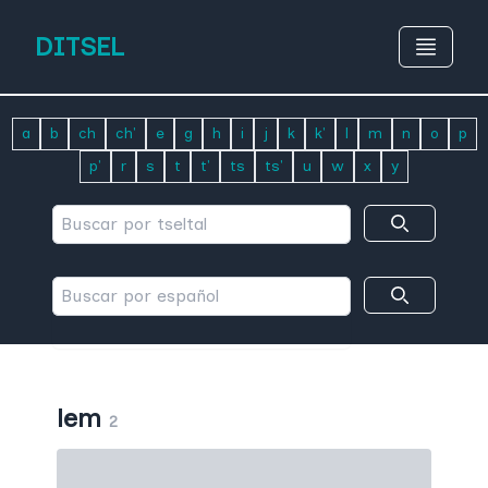
DITSEL
a
b
ch
ch'
e
g
h
i
j
k
k'
l
m
n
o
p
p'
r
s
t
t'
ts
ts'
u
w
x
y
lem
2