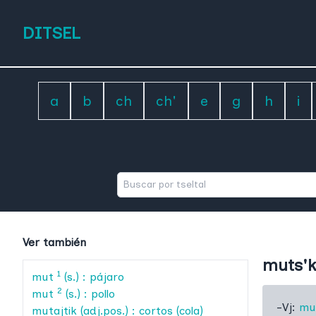
DITSEL
a
b
ch
ch'
e
g
h
i
Ver también
muts'k'
1
mut
(s.) : pájaro
2
mut
(s.) : pollo
-Vj:
mut
mutajtik
(adj.pos.) : cortos (cola)