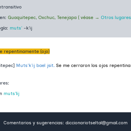
ntransitivo
 en:
Guaquitepec
,
Oxchuc
,
Tenejapa
(
véase
→
Otros lugares
ogía:
muts'
-k'ij
e repentinamente (ojo)
itepec
]
Muts'k'ij bael jsit.
Se me cerraron los ojos repentin
ares:
n
muts'lij
Comentarios y sugerencias:
diccionariotseltal@gmail.com