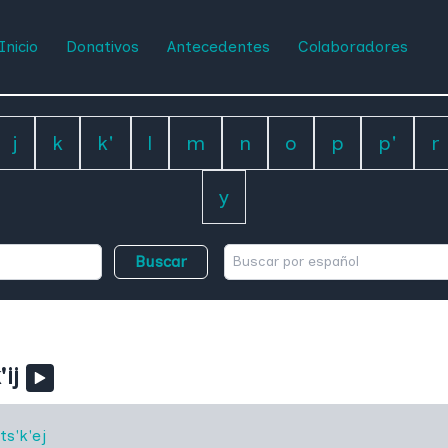
Inicio
Donativos
Antecedentes
Colaboradores
j
k
k'
l
m
n
o
p
p'
r
y
Buscar
ij
s'k'ej