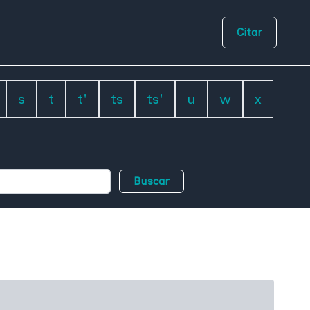
Citar
s
t
t'
ts
ts'
u
w
x
Buscar