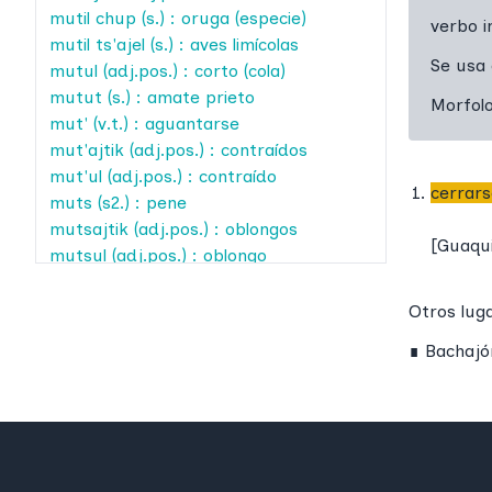
mutil chup
(s.) : oruga (especie)
verbo i
mutil ts'ajel
(s.) : aves limícolas
Se usa
mutul
(adj.pos.) : corto (cola)
mutut
(s.) : amate prieto
Morfol
mut'
(v.t.) : aguantarse
mut'ajtik
(adj.pos.) : contraídos
mut'ul
(adj.pos.) : contraído
cerrars
muts
(s2.) : pene
mutsajtik
(adj.pos.) : oblongos
[
Guaqu
mutsul
(adj.pos.) : oblongo
muts'
(v.t.) : cerrar (ojos)
muts'ajtik
(adj.pos.) : cerrados (ojo)
Otros lug
muts'et
(expr.) : cerrarse
∎
Bachajó
repentinamente (ojo)
muts'k'ej
(v.i.) : cerrarse
repentinamente (ojo)
muts'k'ij
(v.i.) : cerrarse
repentinamente (ojo)