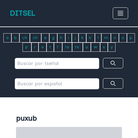
DITSEL
a
b
ch
ch'
e
g
h
i
j
k
k'
l
m
n
o
p
p'
r
s
t
t'
ts
ts'
u
w
x
y
puxub