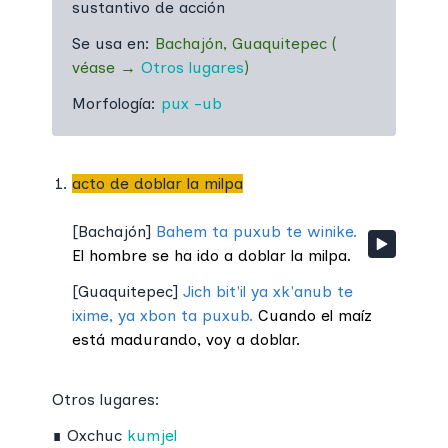
sustantivo de acción
Se usa en:
Bachajón
,
Guaquitepec
(
véase
→
Otros lugares
)
Morfología:
pux
-ub
acto de doblar la milpa
[
Bachajón
]
Bahem ta puxub te winike.
El hombre se ha ido a doblar la milpa.
[
Guaquitepec
]
Jich bit'il ya xk'anub te
ixime, ya xbon ta puxub.
Cuando el maíz
está madurando, voy a doblar.
Otros lugares:
∎
Oxchuc
kumjel