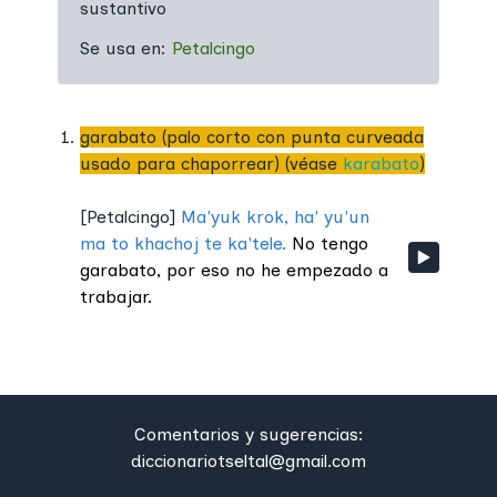
sustantivo
Se usa en:
Petalcingo
garabato (palo corto con punta curveada
usado para chaporrear) (véase
karabato
)
[
Petalcingo
]
Ma'yuk krok, ha' yu'un
ma to khachoj te ka'tele.
No tengo
garabato, por eso no he empezado a
trabajar.
Comentarios y sugerencias:
diccionariotseltal@gmail.com