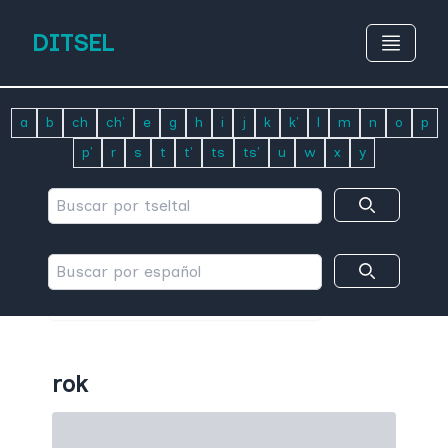
DITSEL
a
b
ch
ch'
e
g
h
i
j
k
k'
l
m
n
o
p
p'
r
s
t
t'
ts
ts'
u
w
x
y
rok