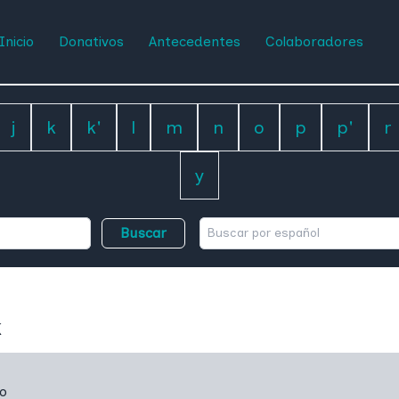
Inicio
Donativos
Antecedentes
Colaboradores
j
k
k'
l
m
n
o
p
p'
r
y
Buscar
vo