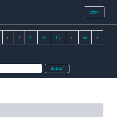
Citar
s
t
t'
ts
ts'
u
w
x
Buscar