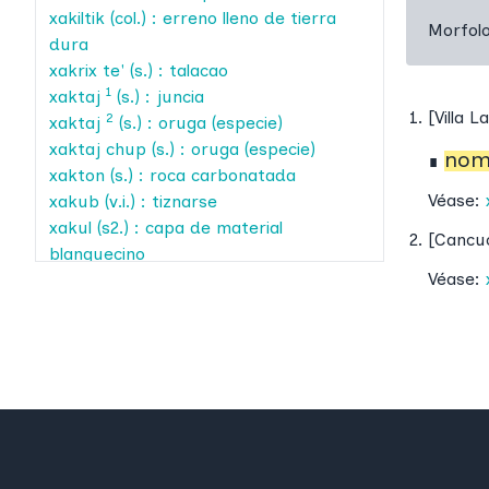
xakiltik
(col.) : erreno lleno de tierra
Morfol
dura
xakrix te'
(s.) : talacao
1
xaktaj
(s.) : juncia
[
Villa L
2
xaktaj
(s.) : oruga (especie)
xaktaj chup
(s.) : oruga (especie)
nomb
∎
xakton
(s.) : roca carbonatada
Véase:
xakub
(v.i.) : tiznarse
xakul
(s2.) : capa de material
[
Cancu
blanquecino
Véase:
xakul ch'en
(s.) : estalactita
xakxaktik
(adj.dif.) : rasposo