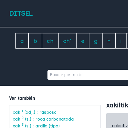
DITSEL
a
b
ch
ch'
e
g
h
i
Ver también
xakiltik
1
xak
(adj.) : rasposo
2
xak
(s.) : roca carbonatada
3
colecti
xak
(s.) : arcilla (tipo)