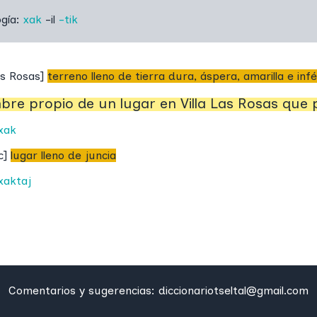
ogía:
xak
-il
-tik
as Rosas
]
terreno lleno de tierra dura, áspera, amarilla e infér
re propio de un lugar en Villa Las Rosas que 
xak
c
]
lugar lleno de juncia
xaktaj
Comentarios y sugerencias:
diccionariotseltal@gmail.com