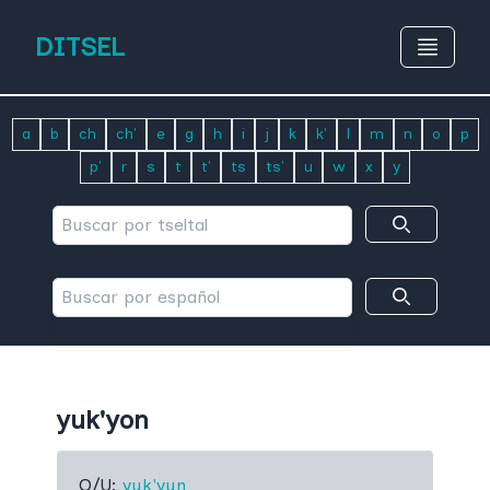
DITSEL
a
b
ch
ch'
e
g
h
i
j
k
k'
l
m
n
o
p
p'
r
s
t
t'
ts
ts'
u
w
x
y
yuk'yon
O/U:
yuk'yun