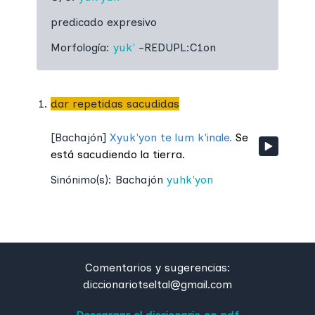
predicado expresivo
Morfología:
yuk'
-REDUPL:C1on
dar repetidas sacudidas
[
Bachajón
]
Xyuk'yon te lum k'inale.
Se
está sacudiendo la tierra.
Sinónimo(s):
Bachajón
yuhk'yon
Comentarios y sugerencias:
diccionariotseltal@gmail.com