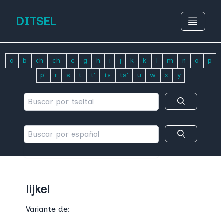
DITSEL
a
b
ch
ch'
e
g
h
i
j
k
k'
l
m
n
o
p
p'
r
s
t
t'
ts
ts'
u
w
x
y
lijkel
Variante de: