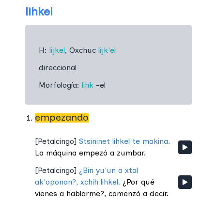
lihkel
H:
lijkel
,
Oxchuc
lijk'el
direccional
Morfología:
lihk
-el
empezando
[
Petalcingo
]
Stsininet lihkel te makina.
La máquina empezó a zumbar.
[
Petalcingo
]
¿Bin yu'un a xtal
ak'oponon?, xchih lihkel.
¿Por qué
vienes a hablarme?, comenzó a decir.