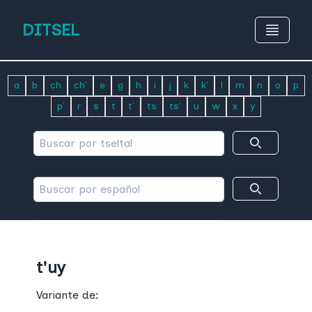
DITSEL
a
b
ch
ch'
e
g
h
i
j
k
k'
l
m
n
o
p
p'
r
s
t
t'
ts
ts'
u
w
x
y
t'uy
Variante de: