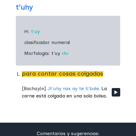
t'uhy
H:
t'uy
clasificador numeral
Morfología:
t'uy
‹h›
para contar cosas colgadas
[
Bachajón
]
Jt'uhy nax ay te ti'bale.
La
carne está colgada en una sola bolsa.
Comentarios y sugerencias: