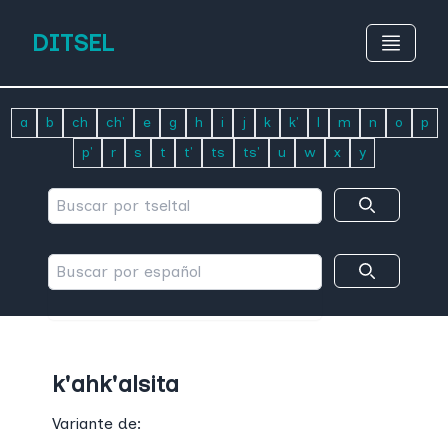
DITSEL
a
b
ch
ch'
e
g
h
i
j
k
k'
l
m
n
o
p
p'
r
s
t
t'
ts
ts'
u
w
x
y
k'ahk'alsita
Variante de: