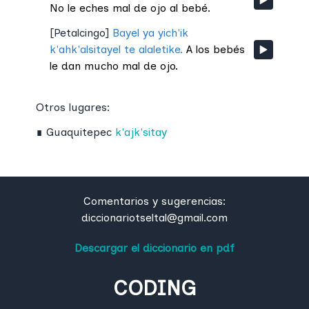
No le eches mal de ojo al bebé.
[
Petalcingo
]
Bayel ya yich'ik
k'ahk'alsitayel te alaletike.
A los bebés
le dan mucho mal de ojo.
Otros lugares:
∎
Guaquitepec
k'ajk'sitay
Comentarios y sugerencias:
diccionariotseltal@gmail.com
Descargar el diccionario en pdf
CODING