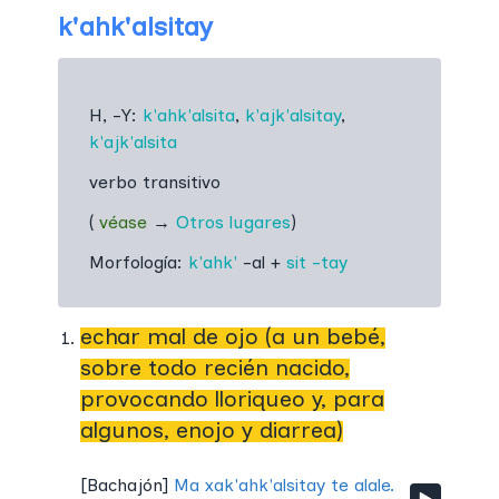
k'ahk'alsitay
H, -Y:
k'ahk'alsita
,
k'ajk'alsitay
,
k'ajk'alsita
verbo transitivo
(
véase
→
Otros lugares
)
Morfología:
k'ahk'
-al +
sit
-tay
echar mal de ojo (a un bebé,
sobre todo recién nacido,
provocando lloriqueo y, para
algunos, enojo y diarrea)
[
Bachajón
]
Ma xak'ahk'alsitay te alale.