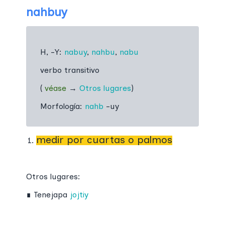
nahbuy
H, -Y:
nabuy
,
nahbu
,
nabu
verbo transitivo
(
véase
→
Otros lugares
)
Morfología:
nahb
-uy
medir por cuartas o palmos
Otros lugares:
∎
Tenejapa
jojtiy