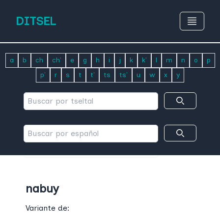
DITSEL
a
b
ch
ch'
e
g
h
i
j
k
k'
l
m
n
o
p
p'
r
s
t
t'
ts
ts'
u
w
x
y
nabuy
Variante de: