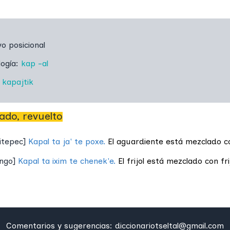
vo posicional
logía:
kap
-al
:
kapajtik
ado, revuelto
itepec
]
Kapal ta ja' te poxe.
El aguardiente está mezclado c
ingo
]
Kapal ta ixim te chenek'e.
El frijol está mezclado con frij
Comentarios y sugerencias:
diccionariotseltal@gmail.com