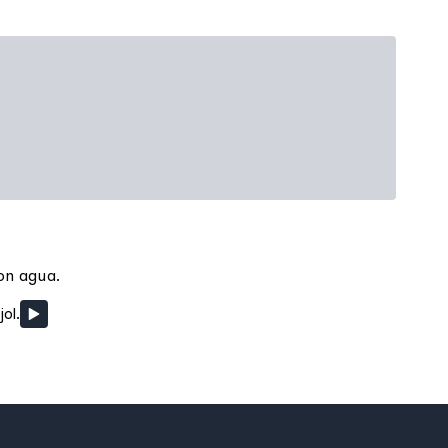
on agua.
ol.