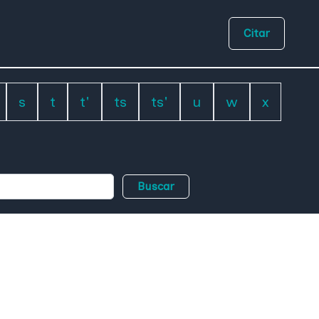
Citar
s
t
t'
ts
ts'
u
w
x
Buscar