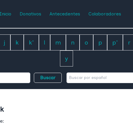
Inicio
Donativos
Antecedentes
Colaboradores
j
k
k'
l
m
n
o
p
p'
r
y
Buscar
ik
e: