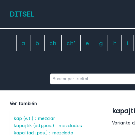
DITSEL
a
b
ch
ch'
e
g
h
i
Ver también
kapajt
kap
(v.t.) : mezclar
Variante d
kapajtik
(adj.pos.) : mezclados
kapal
(adj.pos.) : mezclado