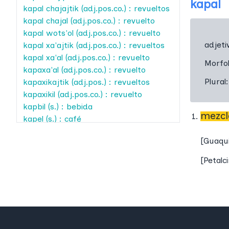
kapal
kapal chajajtik
(adj.pos.co.) : revueltos
kapal chajal
(adj.pos.co.) : revuelto
kapal wots'ol
(adj.pos.co.) : revuelto
adjeti
kapal xa'ajtik
(adj.pos.co.) : revueltos
kapal xa'al
(adj.pos.co.) : revuelto
Morfo
kapaxa'al
(adj.pos.co.) : revuelto
Plural
kapaxikajtik
(adj.pos.) : revueltos
kapaxikil
(adj.pos.co.) : revuelto
kapbil
(s.) : bebida
mezcl
kapel
(s.) : café
kapelal
(s.) : cafetal
[
Guaqu
kapelil
(s.) : cafetal
kapitan
(s.) : capitán
[
Petalc
kaptan
(s.) : capitán
kapxa'ajtik
(adj.pos.) : revueltos
kapxa'al
(adj.pos.co.) : revuelto
kapxa'an
(v.t.co.) : revolver sin orden