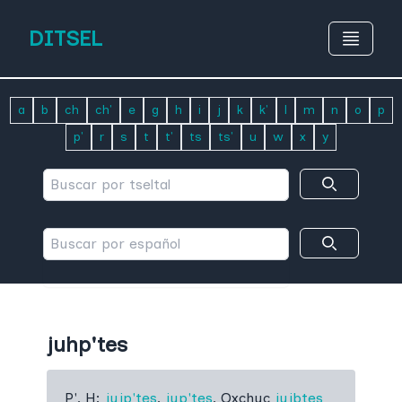
DITSEL
a
b
ch
ch'
e
g
h
i
j
k
k'
l
m
n
o
p
p'
r
s
t
t'
ts
ts'
u
w
x
y
juhp'tes
P', H:
jujp'tes
,
jup'tes
,
Oxchuc
jujbtes