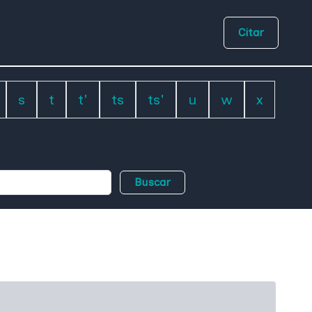
Citar
s
t
t'
ts
ts'
u
w
x
Buscar