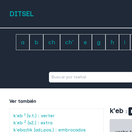
DITSEL
a
b
ch
ch'
e
g
h
i
Ver también
k'eb
1
1
k'eb
(v.t.) : verter
2
k'eb
(s2.) : extra
k'ebajtik
(adj.pos.) : embrocados
verbo t