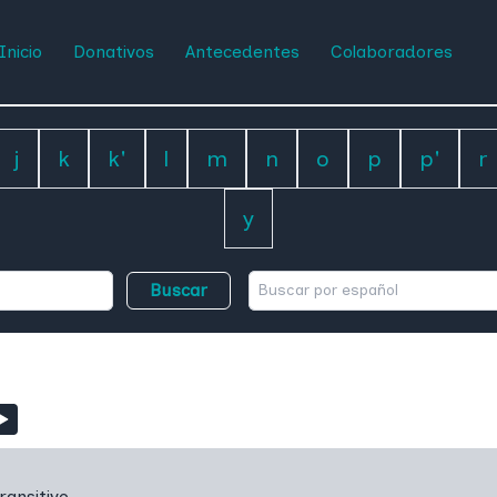
Inicio
Donativos
Antecedentes
Colaboradores
j
k
k'
l
m
n
o
p
p'
r
y
Buscar
ransitivo