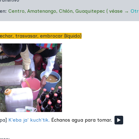
 en:
Centro
,
Amatenango
,
Chilón
,
Guaquitepec
(
véase
→
Otr
 echar, trasvasar, embrocar (líquido)
pa
]
K'eba ja' kuch'tik.
Échanos agua para tomar.