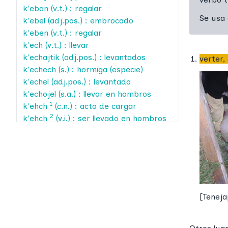
k'eban
(v.t.) : regalar
Se usa
k'ebel
(adj.pos.) : embrocado
k'eben
(v.t.) : regalar
k'ech
(v.t.) : llevar
k'echajtik
(adj.pos.) : levantados
verter,
k'echech
(s.) : hormiga (especie)
k'echel
(adj.pos.) : levantado
k'echojel
(s.a.) : llevar en hombros
1
k'ehch
(c.n.) : acto de cargar
2
k'ehch
(v.i.) : ser llevado en hombros
k'ehlal
(s2.) : retrato
k'ehlan
(v.t.) : quedarse parado
mirando
k'ehlu
(v.t.) : mirar
k'ehluj
(v.i.) : mirar
k'ehluy
(v.t.) : mirar
[
Teneja
k'ehp
(v.i.) : despejarse
k'ej
(v.t.) : guardar