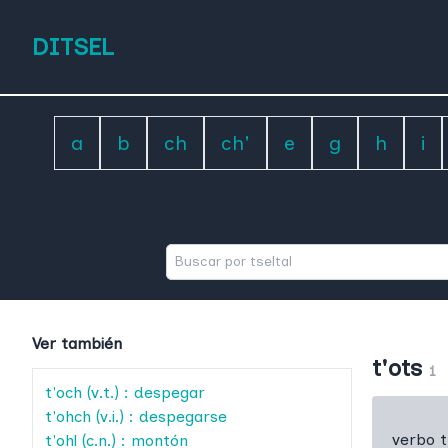
DITSEL
a
b
ch
ch'
e
g
h
i
Ver también
t'ots
1
t'och
(v.t.) : despegar
t'ohch
(v.i.) : despegarse
verbo t
t'ohl
(c.n.) : montón