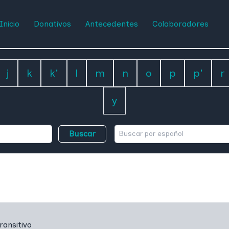
Inicio
Donativos
Antecedentes
Colaboradores
j
k
k'
l
m
n
o
p
p'
r
y
Buscar
ransitivo