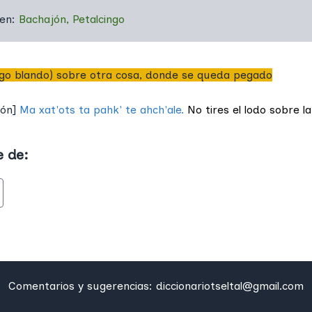
 en:
Bachajón
,
Petalcingo
algo blando) sobre otra cosa, donde se queda pegado
jón
]
Ma xat'ots ta pahk' te ahch'ale.
No tires el lodo sobre l
e de:
Comentarios y sugerencias:
diccionariotseltal@gmail.com