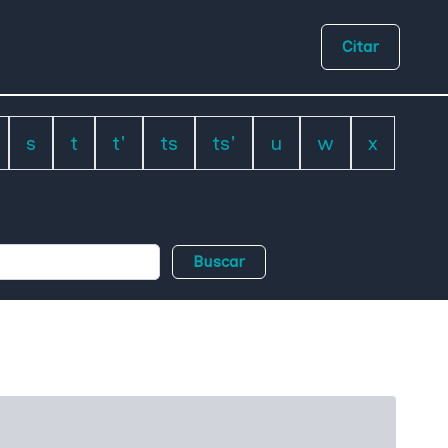
Citar
s
t
t'
ts
ts'
u
w
x
Buscar