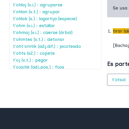
t'ohlaj
(v.i.) : agruparse
Se usa
t'ohlan
(v.t.) : agrupar
t'ohlok
(s.) : lagartija (especie)
t'ohm
(v.i.) : estallar
tirar (
t'ohmaj
(v.i.) : caerse (árbol)
t'ohmtes
(v.t.) : detonar
[
Bacha
t'oht'omtik
(adj.dif.) : picoteado
t'ohts
(s2.) : copete
t'oj
(v.t.) : pegar
Es part
t'ojajtik
(adj.pos.) : fijos
t'ojch
(v.i.) : despegarse
t'otsol
t'ojkots
(s2.) : cresta
t'ojk'ots
(s2.) : cresta
t'ojlej
(expr.) : sonar (golpe)
t'ojob
(s.) : gotera
t'ojol
(adj.pos.) : fijo
t'ojt'omtik
(adj.dif.) : picoteado
1
t'ojt'on
(v.t.) : picotear
2