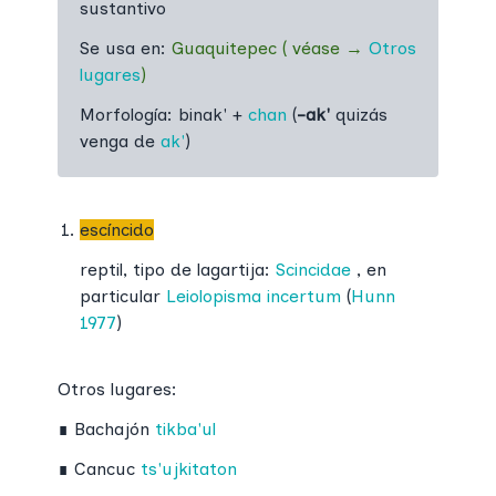
sustantivo
Se usa en:
Guaquitepec
(
véase
→
Otros
lugares
)
Morfología:
binak' +
chan
(
-ak'
quizás
venga de
ak'
)
escíncido
reptil, tipo de lagartija:
Scincidae
, en
particular
Leiolopisma incertum
(
Hunn
1977
)
Otros lugares:
∎
Bachajón
tikba'ul
∎
Cancuc
ts'ujkitaton