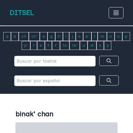
DITSEL
a
b
ch
ch'
e
g
h
i
j
k
k'
l
m
n
o
p
p'
r
s
t
t'
ts
ts'
u
w
x
y
binak' chan