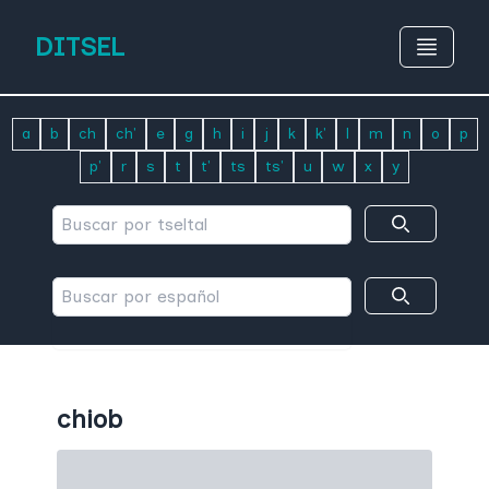
DITSEL
a
b
ch
ch'
e
g
h
i
j
k
k'
l
m
n
o
p
p'
r
s
t
t'
ts
ts'
u
w
x
y
chiob