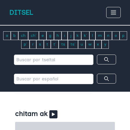
DITSEL
a
b
ch
ch'
e
g
h
i
j
k
k'
l
m
n
o
p
p'
r
s
t
t'
ts
ts'
u
w
x
y
chitam ak