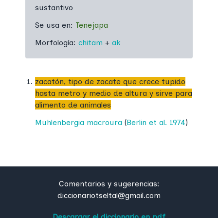
sustantivo
Se usa en:
Tenejapa
Morfología:
chitam
+
ak
zacatón, tipo de zacate que crece tupido
hasta metro y medio de altura y sirve para
alimento de animales
Muhlenbergia macroura
(
Berlin et al. 1974
)
Comentarios y sugerencias:
diccionariotseltal@gmail.com
Descargar el diccionario en pdf