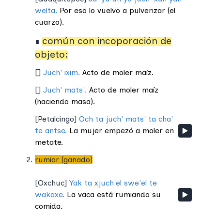
welta.
Por eso lo vuelvo a pulverizar (el
cuarzo).
común con incoporación de
∎
objeto:
[
]
Juch' ixim.
Acto de moler maíz.
[
]
Juch' mats'.
Acto de moler maíz
(haciendo masa).
[
Petalcingo
]
Och ta juch' mats' ta cha'
te antse.
La mujer empezó a moler en
metate.
rumiar (ganado)
[
Oxchuc
]
Yak ta xjuch'el swe'el te
wakaxe.
La vaca está rumiando su
comida.