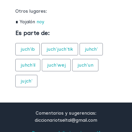
Otros lugares:
∎
Yajalón
noy
Es parte de:
juch'ib
juch'juch'tik
juhch'
juhch'il
juch'wej
juch'un
jujch'
Comentarios y sugerencias:
diccionariotseltal@gmail.com