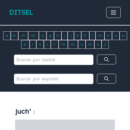
DITSEL
a
b
ch
ch'
e
g
h
i
j
k
k'
l
m
n
o
p
p'
r
s
t
t'
ts
ts'
u
w
x
y
juch'
1