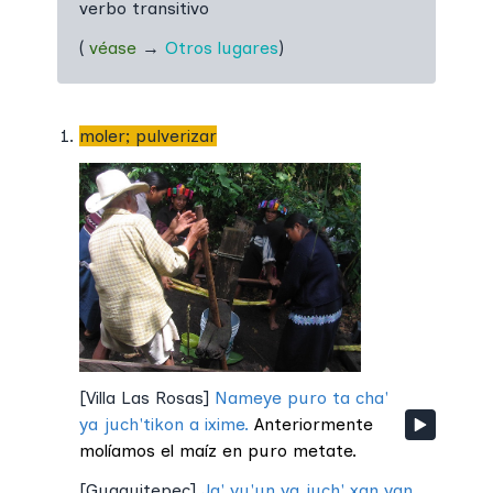
verbo transitivo
(
véase
→
Otros lugares
)
moler; pulverizar
[
Villa Las Rosas
]
Nameye puro ta cha'
ya juch'tikon a ixime.
Anteriormente
molíamos el maíz en puro metate.
[
Guaquitepec
]
Ja' yu'un ya juch' xan yan