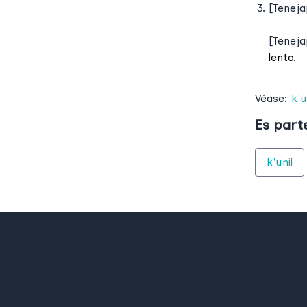
clueca)
[
Teneja
k'ujk'u
(v.t.) : cacarear
k'ujk'ujtik
(adj.dif.) : poniéndose clueca
[
Teneja
1
k'ujk'un
(expr.) : estarse jorobando
lento.
repetidamente
2
k'ujk'un
(expr.) : cantar (gallina
Véase:
k'
clueca)
k'ujk'urin
(adj.) : demacrado
Es part
k'ujk'uy
(v.t.) : cacarear
k'ujt
(c.n.) : acto de desgranar
k'unil
k'ujtom
(adj.) : clueca
k'ujtum
(adj.) : clueca
k'ujtumub
(v.i.) : ponerse clueca
k'ujub
(v.i.) : ponerse clueca
k'ujujet
(expr.) : estar jorobado
k'ujul
(adj.pos.) : encorvado
k'uk'
(s.) : trogón
k'uk'taj
(s.) : pino michoacano
k'uk'um
(s.) : pluma (de ave)