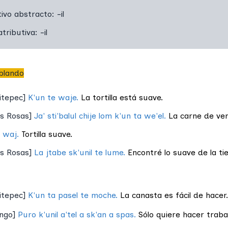
ivo abstracto:
-il
tributiva:
-il
blando
itepec
]
K'un te waje.
La tortilla está suave.
as Rosas
]
Ja' sti'balul chije lom k'un ta we'el.
La carne de ve
l waj.
Tortilla suave.
as Rosas
]
La jtabe sk'unil te lume.
Encontré lo suave de la tie
itepec
]
K'un ta pasel te moche.
La canasta es fácil de hacer.
ingo
]
Puro k'unil a'tel a sk'an a spas.
Sólo quiere hacer trabaj