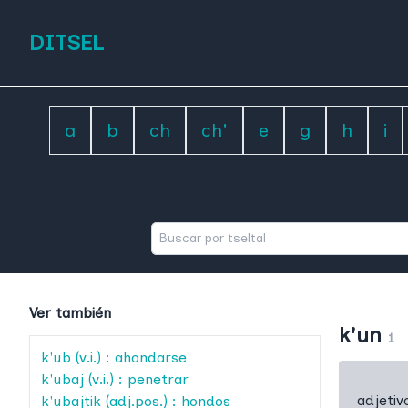
DITSEL
a
b
ch
ch'
e
g
h
i
Ver también
k'un
1
k'ub
(v.i.) : ahondarse
k'ubaj
(v.i.) : penetrar
adjetiv
k'ubajtik
(adj.pos.) : hondos