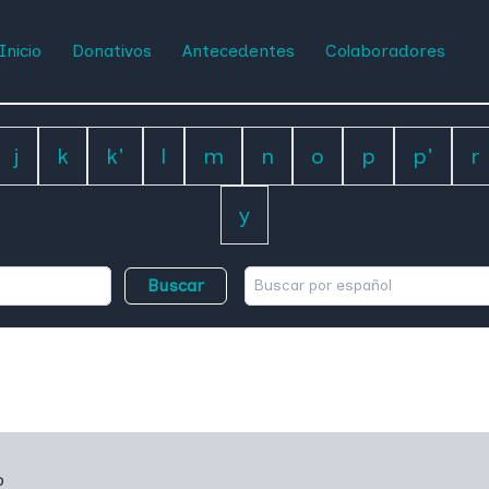
Inicio
Donativos
Antecedentes
Colaboradores
j
k
k'
l
m
n
o
p
p'
r
y
Buscar
o