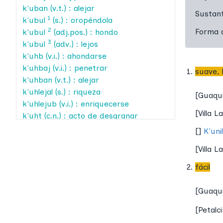
k'uban
(v.t.) : alejar
Sustant
1
k'ubul
(s.) : oropéndola
2
Forma a
k'ubul
(adj.pos.) : hondo
3
k'ubul
(adv.) : lejos
k'uhb
(v.i.) : ahondarse
k'uhbaj
(v.i.) : penetrar
suave, 
k'uhban
(v.t.) : alejar
k'uhlejal
(s.) : riqueza
[
Guaqu
k'uhlejub
(v.i.) : enriquecerse
[
Villa L
k'uht
(c.n.) : acto de desgranar
k'uj
(adj.) : clueca
[
]
K'uni
k'ujaj
(v.i.) : encorvarse
[
Villa L
k'ujajtik
(adj.pos.) : encorvados
k'ujan
(v.t.) : encorvar
fácil
k'ujet
(expr.) : estar jorobado
1
k'ujk'on
(expr.) : estarse jorobando
[
Guaqu
repetidamente
[
Petalc
2
k'ujk'on
(expr.) : cantar (gallina