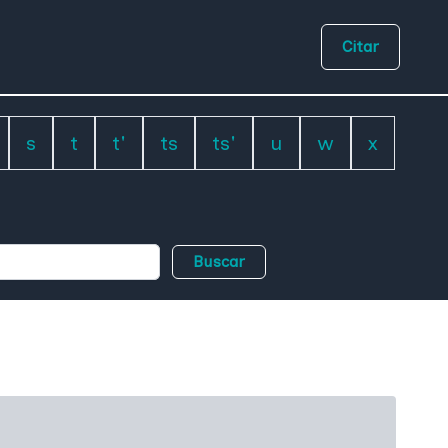
Citar
s
t
t'
ts
ts'
u
w
x
Buscar