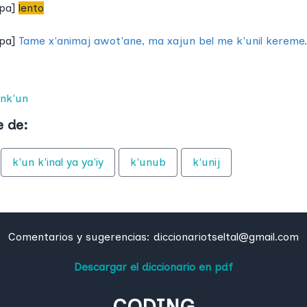
pa
]
lento
pa
]
Tame x'animaj awot'ane, ma xajun bel me k'unil kereme.
unk'un
e de:
k'un k'inal ya ya'iy
k'unub
k'unij
Comentarios y sugerencias:
diccionariotseltal@gmail.com
Descargar el diccionario en pdf
CODING