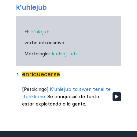
k'uhlejub
H:
k'ulejub
verbo intransitivo
Morfología:
k'uhlej
-ub
enriquecerse
[
Petalcingo
]
K'uhlejub ta swen tenel te
jtehklume.
Se enriqueció de tanto
estar explotando a la gente.