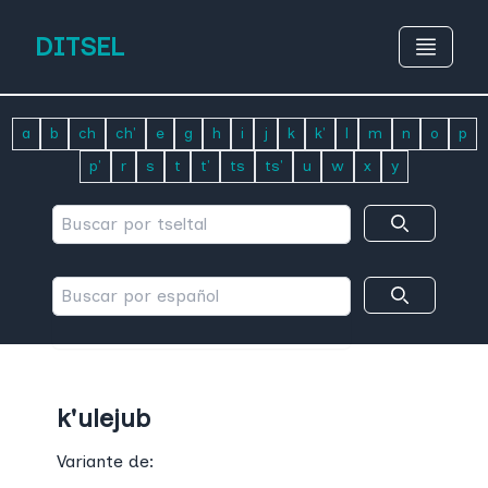
DITSEL
a
b
ch
ch'
e
g
h
i
j
k
k'
l
m
n
o
p
p'
r
s
t
t'
ts
ts'
u
w
x
y
k'ulejub
Variante de: