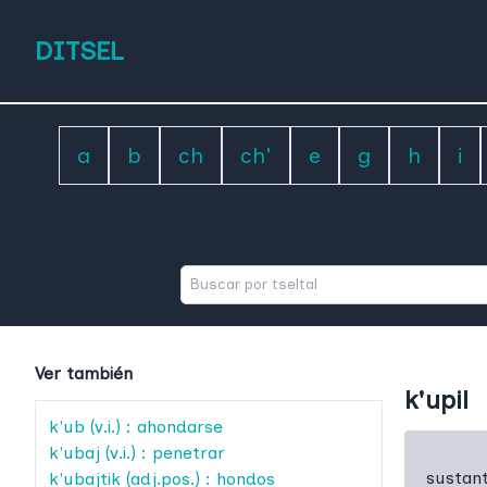
DITSEL
a
b
ch
ch'
e
g
h
i
Ver también
k'upil
k'ub
(v.i.) : ahondarse
k'ubaj
(v.i.) : penetrar
sustant
k'ubajtik
(adj.pos.) : hondos