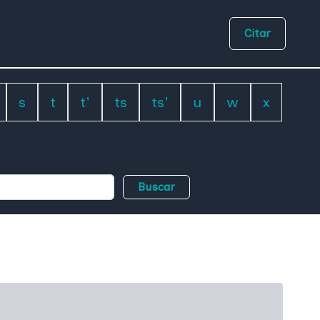
Citar
s
t
t'
ts
ts'
u
w
x
Buscar