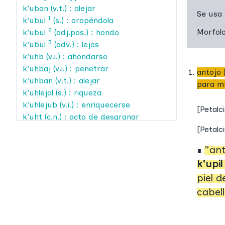
k'uban
(v.t.) : alejar
Se usa
1
k'ubul
(s.) : oropéndola
2
Morfol
k'ubul
(adj.pos.) : hondo
3
k'ubul
(adv.) : lejos
k'uhb
(v.i.) : ahondarse
k'uhbaj
(v.i.) : penetrar
antojo 
k'uhban
(v.t.) : alejar
para m
k'uhlejal
(s.) : riqueza
k'uhlejub
(v.i.) : enriquecerse
[
Petalc
k'uht
(c.n.) : acto de desgranar
k'uj
(adj.) : clueca
[
Petalc
k'ujaj
(v.i.) : encorvarse
"ant
∎
k'ujajtik
(adj.pos.) : encorvados
k'upi
k'ujan
(v.t.) : encorvar
piel d
k'ujet
(expr.) : estar jorobado
1
k'ujk'on
(expr.) : estarse jorobando
cabell
repetidamente
2
k'ujk'on
(expr.) : cantar (gallina