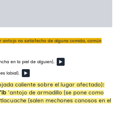
r antojo no satisfecho de alguna comida, común
ha en la piel de alguien).
s labial).
ada caliente sobre el lugar afectado):
'ib
'antojo de armadillo (se pone como
 tlacuache (salen mechones canosos en el