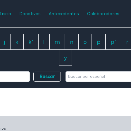
Inicio
Donativos
Antecedentes
Colaboradores
j
k
k'
l
m
n
o
p
p'
r
y
Buscar
ivo