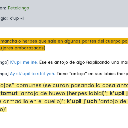
 en:
Petalcingo
ogía:
k'up -il
(mancha o herpes que sale en algunas partes del cuerpo po
ujeres embarazadas)
ingo
]
K'upil me ine.
Ése es antojo de algo (explicando una manc
ingo
]
Ay sk'upil ta sti'il yeh.
Tiene "antojo" en sus labios (herpe
ojos" comunes (se curan pasando la cosa antoj
l tomut
'antojo de huevo (herpes labial)';
k'upil j
e armadillo en el cuello)';
k'upil j'uch
'antojo de
o)'