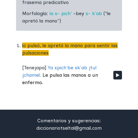
frasema predicativo
Morfología:
la
s-
pich'
-bey
s-
k'ab
(
"le
apretó la mano"
)
lo pulsó, le apretó la mano para sentir las
pulsaciones
[
Tenejapa
]
Ya xpich'be sk'ab jtul
jchamel.
Le pulsa las manos a un
enfermo.
Comentarios y sugerencias:
diccionariotseltal@gmail.com