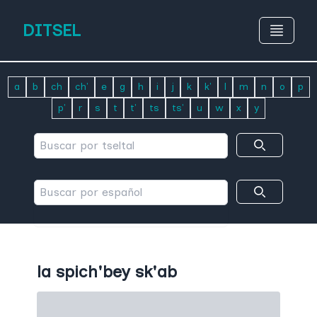
DITSEL
a
b
ch
ch'
e
g
h
i
j
k
k'
l
m
n
o
p
p'
r
s
t
t'
ts
ts'
u
w
x
y
la spich'bey sk'ab