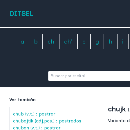
DITSEL
a
b
ch
ch'
e
g
h
i
Ver también
chujk
1
chub
(v.t.) : postrar
Variante d
chubajtik
(adj.pos.) : postrados
chuban
(v.t.) : postrar