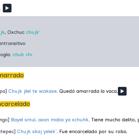
1
jk
,
Oxchuc
chujk'
intransitivo
logía:
chuk
‹h›
marrado
pa
]
Chujk jilel te wakaxe.
Quedó amarrada la vaca.
ncarcelado
ingo
]
Bayel smul, axan maba ya xchuhk.
Tiene mucho delito, 
itepec
]
Chujk skaj yelek'.
Fue encarcelado por su robo.