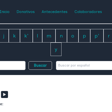
Inicio
Donativos
Antecedentes
Colaboradores
j
k
k'
l
m
n
o
p
p'
r
y
Buscar
e: