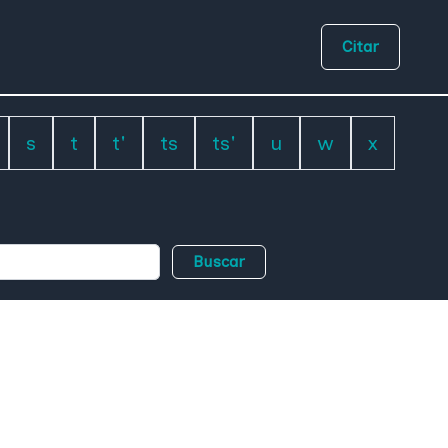
Citar
s
t
t'
ts
ts'
u
w
x
Buscar