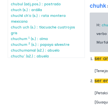
chubul
(adj.pos.) : postrado
chuhk
chuch
(s.) : ardilla
chuchil ch'o
(s.) : rata montera
mexicana
H:
chu
chuch uch
(s.) : tlacuache cuatrojos
gris
verbo 
1
chuchum
(s.) : olmo
Morfo
2
chuchum
(s.) : papaya silvestre
chuchumamal
(s2.) : abuelo
chuchu'
(s2.) : abuela
ser a
chuhban
(v.t.) : postrar
1
chuhk
(v.i.) : ser amarrado
[
Teneja
2
chuhk
(c.n.) : acto de anudar
chuhkil
(s2.) : amarre
ser e
chuhkul
(adj.) : difícil
chuhkultik
(adj.dif.) : medio difícil
[
Petalc
chuhk'an
(v.t.) : empapar
[
Guaqu
chuhmante'
(s.) : tocón