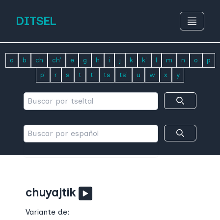
DITSEL
a
b
ch
ch'
e
g
h
i
j
k
k'
l
m
n
o
p
p'
r
s
t
t'
ts
ts'
u
w
x
y
chuyajtik
Variante de: