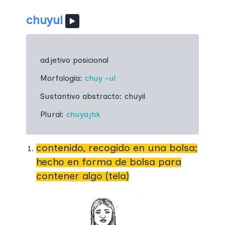
chuyul
adjetivo posicional
Morfología:
chuy
-ul
Sustantivo abstracto:
chuyil
Plural:
chuyajtik
contenido, recogido en una bolsa;
hecho en forma de bolsa para
contener algo (tela)