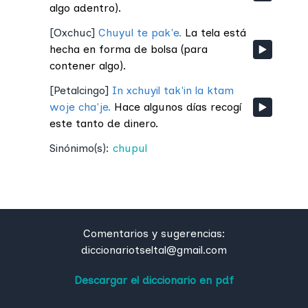
algo adentro).
[
Oxchuc
]
Chuyul te pak'e.
La tela está
hecha en forma de bolsa (para
contener algo).
[
Petalcingo
]
In xchuyil tak'in la ktam
woje cha'je.
Hace algunos días recogí
este tanto de dinero.
Sinónimo(s):
chupul
Comentarios y sugerencias:
diccionariotseltal@gmail.com
Descargar el diccionario en pdf