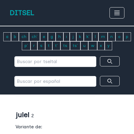
DITSEL
a
b
ch
ch'
e
g
h
i
j
k
k'
l
m
n
o
p
p'
r
s
t
t'
ts
ts'
u
w
x
y
julel
2
Variante de: