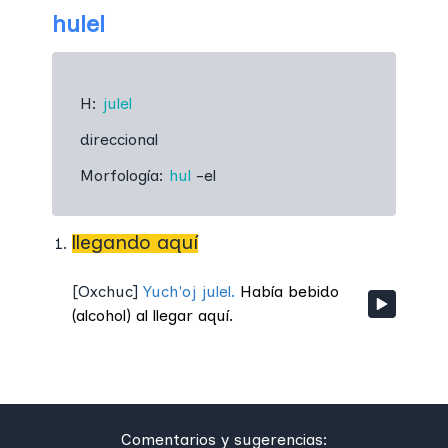
hulel
H:
julel
direccional
Morfología:
hul
-el
llegando aquí
[
Oxchuc
]
Yuch'oj julel.
Había bebido
(alcohol) al llegar aquí.
Comentarios y sugerencias: