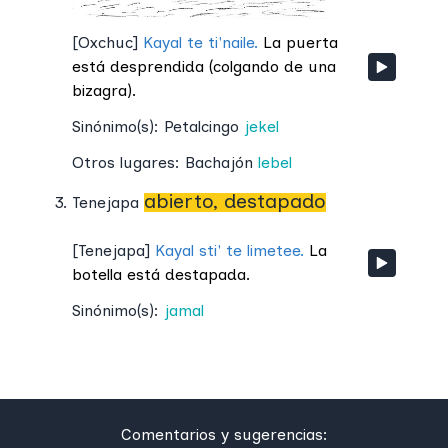
[
Oxchuc
]
Kayal te ti'naile.
La puerta
está desprendida (colgando de una
bizagra).
Sinónimo(s):
Petalcingo
jekel
Otros lugares:
Bachajón
lebel
abierto, destapado
Tenejapa
[
Tenejapa
]
Kayal sti' te limetee.
La
botella está destapada.
Sinónimo(s):
jamal
Comentarios y sugerencias: