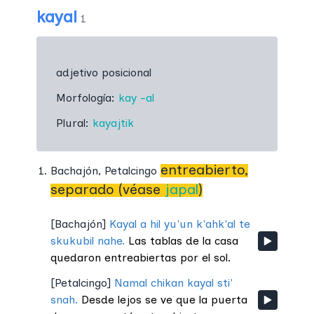
kayal
1
adjetivo posicional
Morfología:
kay
-al
Plural:
kayajtik
entreabierto,
Bachajón
,
Petalcingo
separado (véase
japal
)
[
Bachajón
]
Kayal a hil yu'un k'ahk'al te
skukubil nahe.
Las tablas de la casa
quedaron entreabiertas por el sol.
[
Petalcingo
]
Namal chikan kayal sti'
snah.
Desde lejos se ve que la puerta