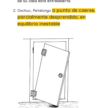
de su casa está entreabierta.
a punto de caerse,
Oxchuc
,
Petalcingo
parcialmente desprendido, en
equilibrio inestable