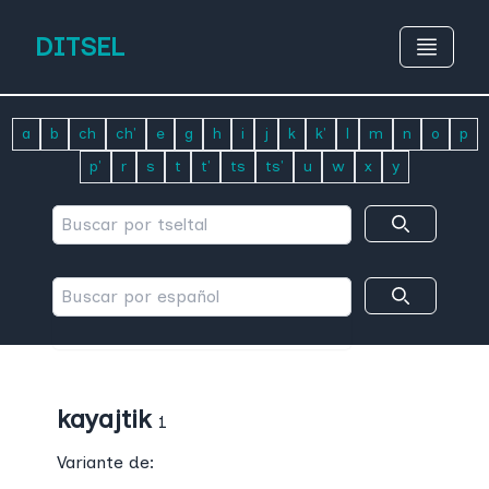
DITSEL
a
b
ch
ch'
e
g
h
i
j
k
k'
l
m
n
o
p
p'
r
s
t
t'
ts
ts'
u
w
x
y
kayajtik
1
Variante de: