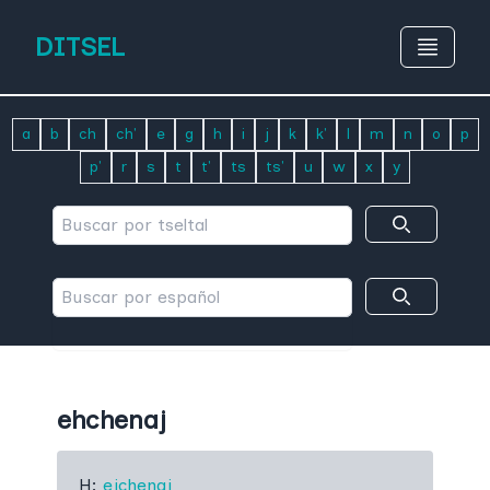
DITSEL
a
b
ch
ch'
e
g
h
i
j
k
k'
l
m
n
o
p
p'
r
s
t
t'
ts
ts'
u
w
x
y
ehchenaj
H:
ejchenaj