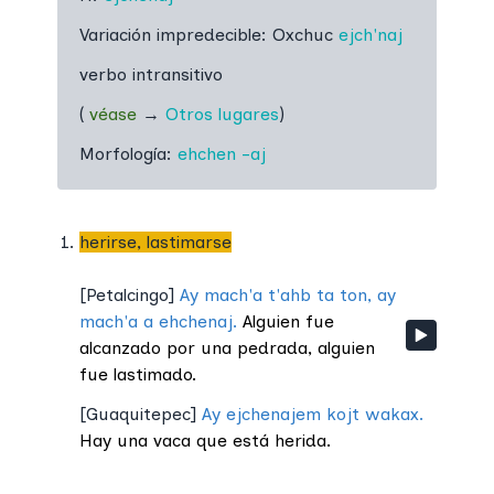
Variación impredecible:
Oxchuc
ejch'naj
verbo intransitivo
(
véase
→
Otros lugares
)
Morfología:
ehchen
-aj
herirse, lastimarse
[
Petalcingo
]
Ay mach'a t'ahb ta ton, ay
mach'a a ehchenaj.
Alguien fue
alcanzado por una pedrada, alguien
fue lastimado.
[
Guaquitepec
]
Ay ejchenajem kojt wakax.
Hay una vaca que está herida.