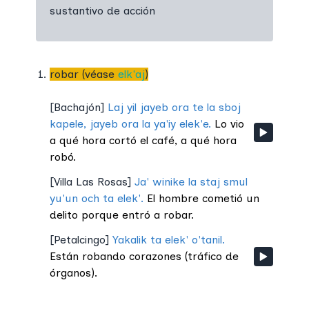
sustantivo de acción
robar (véase
elk'aj
)
[
Bachajón
]
Laj yil jayeb ora te la sboj
kapele, jayeb ora la ya'iy elek'e.
Lo vio
a qué hora cortó el café, a qué hora
robó.
[
Villa Las Rosas
]
Ja' winike la staj smul
yu'un och ta elek'.
El hombre cometió un
delito porque entró a robar.
[
Petalcingo
]
Yakalik ta elek' o'tanil.
Están robando corazones (tráfico de
órganos).