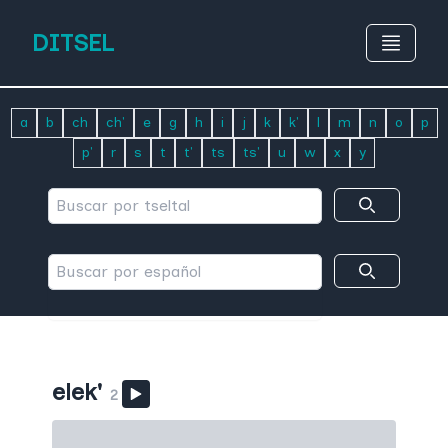
DITSEL
a
b
ch
ch'
e
g
h
i
j
k
k'
l
m
n
o
p
p'
r
s
t
t'
ts
ts'
u
w
x
y
elek'
2