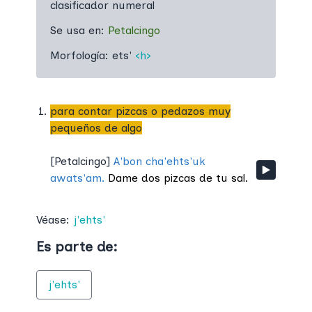
clasificador numeral
Se usa en:
Petalcingo
Morfología:
ets'
‹h›
para contar pizcas o pedazos muy
pequeños de algo
[
Petalcingo
]
A'bon cha'ehts'uk
awats'am.
Dame dos pizcas de tu sal.
Véase:
j'ehts'
Es parte de:
j'ehts'