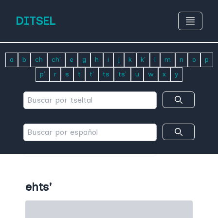
DITSEL
a
b
ch
ch'
e
g
h
i
j
k
k'
l
m
n
o
p
p'
r
s
t
t'
ts
ts'
u
w
x
y
ehts'