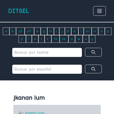
DITSEL
a
b
ch
ch'
e
g
h
i
j
k
k'
l
m
n
o
p
p'
r
s
t
t'
ts
ts'
u
w
x
y
jkanan lum
J-:
kanan lum