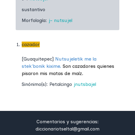
sustantivo
Morfología:
j-
nutsujel
cazador
[
Guaquitepec
]
Nutsujeletik me la
stek'bonik kixime.
Son cazadores quienes
pisaron mis matas de maíz.
Sinónimo(s):
Petalcingo
jnutsbajel
Comentarios y sugerencias:
diccionariotseltal@gmail.com