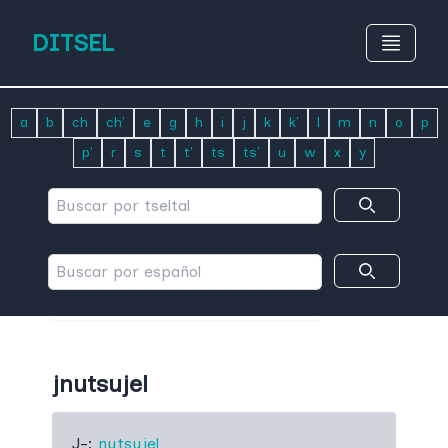
DITSEL
a
b
ch
ch'
e
g
h
i
j
k
k'
l
m
n
o
p
p'
r
s
t
t'
ts
ts'
u
w
x
y
jnutsujel
J-:
nutsujel