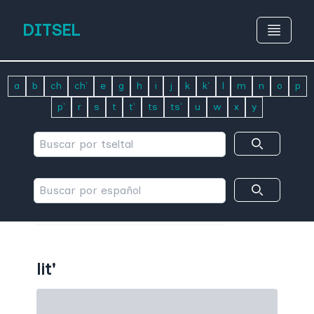
DITSEL
a
b
ch
ch'
e
g
h
i
j
k
k'
l
m
n
o
p
p'
r
s
t
t'
ts
ts'
u
w
x
y
lit'