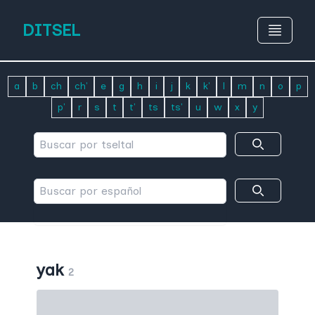
DITSEL
a
b
ch
ch'
e
g
h
i
j
k
k'
l
m
n
o
p
p'
r
s
t
t'
ts
ts'
u
w
x
y
yak
2