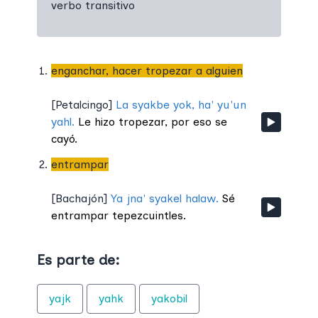
verbo transitivo
enganchar, hacer tropezar a alguien
[
Petalcingo
]
La syakbe yok, ha' yu'un
yahl.
Le hizo tropezar, por eso se
cayó.
entrampar
[
Bachajón
]
Ya jna' syakel halaw.
Sé
entrampar tepezcuintles.
Es parte de:
yajk
yahk
yakobil