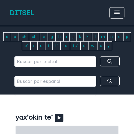
DITSEL
a
b
ch
ch'
e
g
h
i
j
k
k'
l
m
n
o
p
p'
r
s
t
t'
ts
ts'
u
w
x
y
yax'okin te'