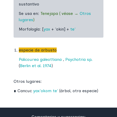
sustantivo
Se usa en:
Tenejapa
(
véase
→
Otros
lugares
)
Morfología:
[
yax
+ 'okin] +
te'
especie de arbusto
Palicourea galeottiana
,
Psychotria sp.
(
Berlin et al. 1974
)
Otros lugares:
∎
Cancuc
yax'okom te'
(árbol, otra especie)
Comentarios y sugerencias: