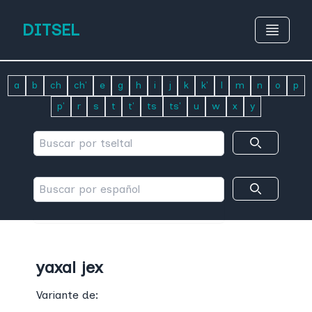
DITSEL
a
b
ch
ch'
e
g
h
i
j
k
k'
l
m
n
o
p
p'
r
s
t
t'
ts
ts'
u
w
x
y
yaxal jex
Variante de: