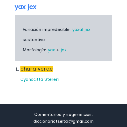
yax jex
Variación impredecible:
yaxal jex
sustantivo
Morfología:
yax
+
jex
chara verde
Cyanocitta Stelleri
Comentarios y sugerencias:
diccionariotseltal@gmail.com