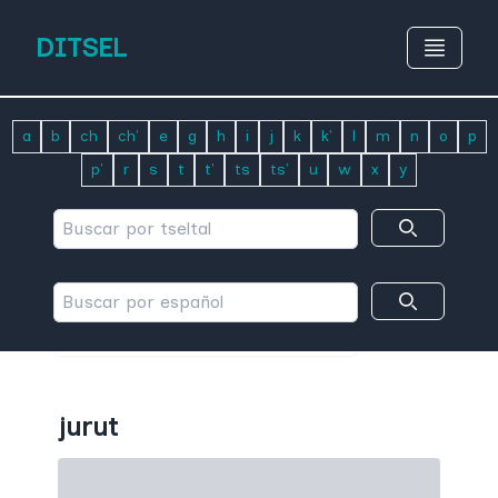
DITSEL
a
b
ch
ch'
e
g
h
i
j
k
k'
l
m
n
o
p
p'
r
s
t
t'
ts
ts'
u
w
x
y
jurut