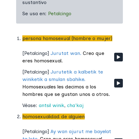
sustantivo
Se usa en:
Petalcingo
persona homosexual (hombre o mujer)
[
Petalcingo
]
Jurutat wan.
Creo que
eres homosexual.
[
Petalcingo
]
Jurutetik a kalbetik te
winiketik a smulan sbahike.
Homosexuales les decimos a los
hombres que se gustan unos a otros.
Véase:
antsil winik
,
cha'kaj
homosexualidad de alguien
[
Petalcingo
]
Ay wan ajurut me bayelat
ta lote.
Creo que eres homosexual