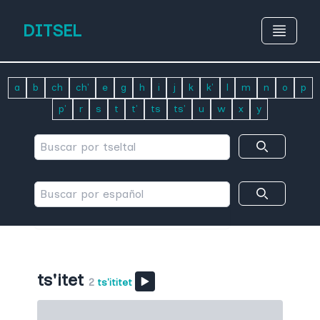
DITSEL
a
b
ch
ch'
e
g
h
i
j
k
k'
l
m
n
o
p
p'
r
s
t
t'
ts
ts'
u
w
x
y
ts'itet
2
ts'ititet