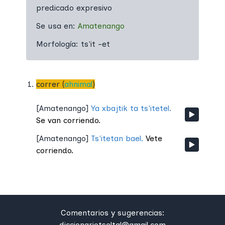
predicado expresivo
Se usa en:
Amatenango
Morfología:
ts'it -et
correr (
ahnimal
)
[
Amatenango
]
Ya xbajtik ta ts'itetel.
Se van corriendo.
[
Amatenango
]
Ts'itetan bael.
Vete
corriendo.
Comentarios y sugerencias:
diccionariotseltal@gmail.com