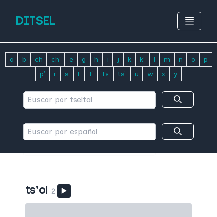
DITSEL
a
b
ch
ch'
e
g
h
i
j
k
k'
l
m
n
o
p
p'
r
s
t
t'
ts
ts'
u
w
x
y
ts'ol
2