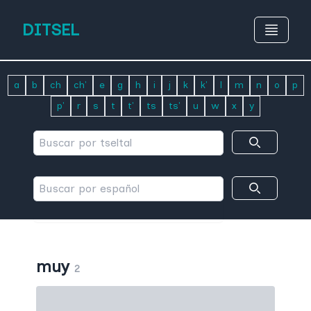
DITSEL
a
b
ch
ch'
e
g
h
i
j
k
k'
l
m
n
o
p
p'
r
s
t
t'
ts
ts'
u
w
x
y
muy
2